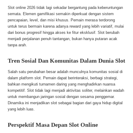
Slot online 2026 tidak lagi sekadar bergantung pada keberuntungan
semata. Elemen gamifikasi semakin diperkuat dengan sistem
pencapaian, level, dan misi khusus. Pemain merasa terdorong
untuk terus bermain karena adanya reward yang lebih variatif, mulai
dari bonus progresif hingga akses ke fitur eksklusif. Slot berubah
menjadi perjalanan penuh tantangan, bukan hanya putaran acak
tanpa arah.
Tren Sosial Dan Komunitas Dalam Dunia Slot
Salah satu perubahan besar adalah munculnya komunitas sosial di
dalam platform slot. Pemain dapat berinteraksi, berbagi strategi,
bahkan mengikuti turnamen daring yang menghadirkan nuansa
kompetitif. Slot tidak lagi menjadi aktivitas soliter, melainkan wadah
untuk membangun jaringan sosial dengan sesama penggemar.
Dinamika ini menjadikan slot sebagai bagian dari gaya hidup digital
yang lebih luas.
Perspektif Masa Depan Slot Online