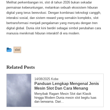
Melihat perkembangan ini, slot di tahun 2026 bukan sekadar
permainan keberuntungan, melainkan sebuah ekosistem hiburan
digital yang terus berevolusi. Dengan kombinasi teknologi canggih,
interaksi sosial, dan sistem reward yang semakin kompleks, slot
bertransformasi menjadi pengalaman yang menyatu dengan tren
digital global. Dunia slot kini berdiri sebagai simbol perubahan cara
manusia menikmati hiburan interaktif di era modern.
This
slot
entry
was
Related Posts
posted
in
14/08/2025
Kobe
Panduan Lengkap Mengenal Jenis
Mesin Slot Dan Cara Menang
Menyibak Ragam Mesin Slot dari Klasik
hingga Modern Dunia mesin slot begitu luas
dan berwarna. Dari...