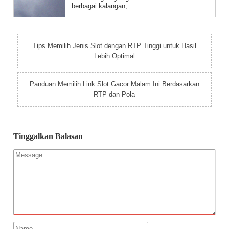
berbagai kalangan,...
Tips Memilih Jenis Slot dengan RTP Tinggi untuk Hasil
Lebih Optimal
Panduan Memilih Link Slot Gacor Malam Ini Berdasarkan
RTP dan Pola
Tinggalkan Balasan