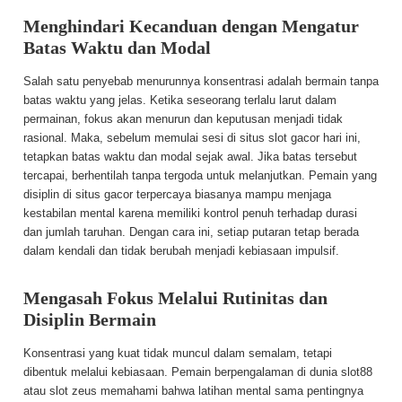
Menghindari Kecanduan dengan Mengatur
Batas Waktu dan Modal
Salah satu penyebab menurunnya konsentrasi adalah bermain tanpa
batas waktu yang jelas. Ketika seseorang terlalu larut dalam
permainan, fokus akan menurun dan keputusan menjadi tidak
rasional. Maka, sebelum memulai sesi di situs slot gacor hari ini,
tetapkan batas waktu dan modal sejak awal. Jika batas tersebut
tercapai, berhentilah tanpa tergoda untuk melanjutkan. Pemain yang
disiplin di situs gacor terpercaya biasanya mampu menjaga
kestabilan mental karena memiliki kontrol penuh terhadap durasi
dan jumlah taruhan. Dengan cara ini, setiap putaran tetap berada
dalam kendali dan tidak berubah menjadi kebiasaan impulsif.
Mengasah Fokus Melalui Rutinitas dan
Disiplin Bermain
Konsentrasi yang kuat tidak muncul dalam semalam, tetapi
dibentuk melalui kebiasaan. Pemain berpengalaman di dunia slot88
atau slot zeus memahami bahwa latihan mental sama pentingnya