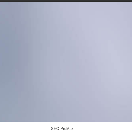
Skip
to
content
SEO ProMax