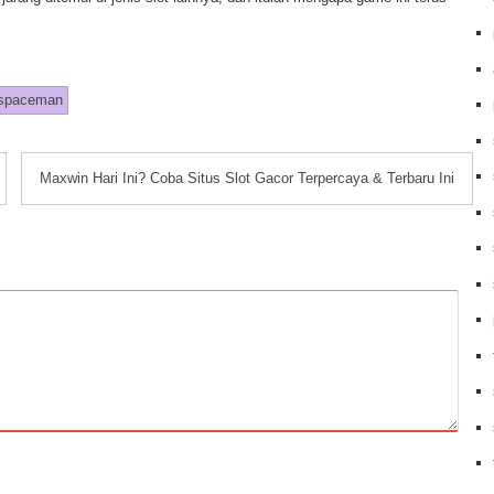
his
spaceman
ntry
as
Maxwin Hari Ini? Coba Situs Slot Gacor Terpercaya & Terbaru Ini
osted
n