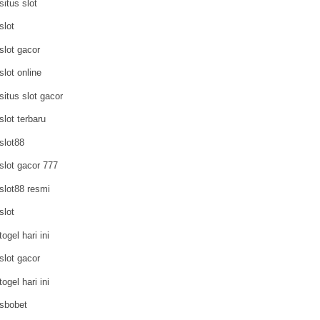
situs slot
slot
slot gacor
slot online
situs slot gacor
slot terbaru
slot88
slot gacor 777
slot88 resmi
slot
togel hari ini
slot gacor
togel hari ini
sbobet