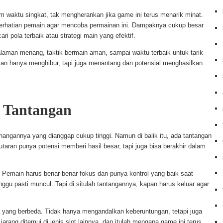
 waktu singkat, tak mengherankan jika game ini terus menarik minat.
erhatian pemain agar mencoba permainan ini. Dampaknya cukup besar
 pola terbaik atau strategi main yang efektif.
laman menang, taktik bermain aman, sampai waktu terbaik untuk tarik
an hanya menghibur, tapi juga menantang dan potensial menghasilkan
 Tantangan
enangannya yang dianggap cukup tinggi. Namun di balik itu, ada tantangan
taran punya potensi memberi hasil besar, tapi juga bisa berakhir dalam
 Pemain harus benar-benar fokus dan punya kontrol yang baik saat
ggu pasti muncul. Tapi di situlah tantangannya, kapan harus keluar agar
a yang berbeda. Tidak hanya mengandalkan keberuntungan, tetapi juga
arang ditemui di jenis slot lainnya, dan itulah mengapa game ini terus