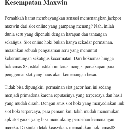
Kesempatan Maxwin
Pernahkah kamu membayangkan sensasi memenangkan jackpot
maxwin dari slot online yang gampang menang? Nah, inilah
dunia seru yang dipenuhi dengan harapan dan tantangan
sekaligus. Slot online hoki bukan hanya sekadar permainan,
melainkan sebuah pengalaman seru yang menuntut
keberuntungan sekaligus kecermatan. Dari hokiemas hingga
hokiemas 88, istilah-istilah ini terus mengisi percakapan para
penggemar slot yang haus akan kemenangan besar.
Tidak bisa dipungkiri, permainan slot gacor hari ini sedang
menjadi primadona karena reputasinya yang terpercaya dan hasil
yang mudah diraih. Dengan situs slot hoki yang menyediakan link
slot hoki terpercaya, para pemain kini lebih mudah menemukan
apk slot gacor yang bisa mendukung perolehan kemenangan
mereka. Di sinilah letak keasyikan: memadukan hoki emas88