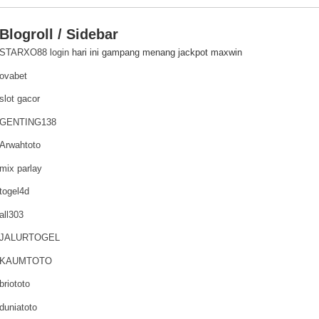
Blogroll / Sidebar
STARXO88 login
hari ini gampang menang jackpot maxwin
ovabet
slot gacor
GENTING138
Arwahtoto
mix parlay
togel4d
all303
JALURTOGEL
KAUMTOTO
briototo
duniatoto