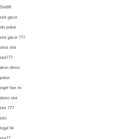
Slot88
slot gacor
idn poker
slot gacor 777
situs slot
slot777
akun demo
poker
togel hari ini
demo slot
slot 777
toto
togel hk
slot77