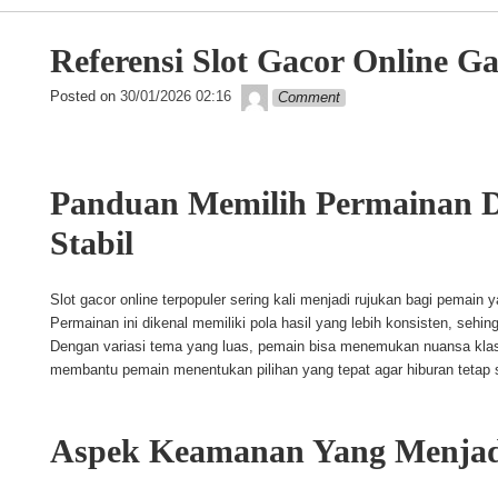
Navigation
Referensi Slot Gacor Online
Kobe
Posted on
30/01/2026 02:16
Comment
Panduan Memilih Permainan 
Stabil
Slot gacor online terpopuler sering kali menjadi rujukan bagi pemai
Permainan ini dikenal memiliki pola hasil yang lebih konsisten, seh
Dengan variasi tema yang luas, pemain bisa menemukan nuansa klas
membantu pemain menentukan pilihan yang tepat agar hiburan tetap 
Aspek Keamanan Yang Menjadi