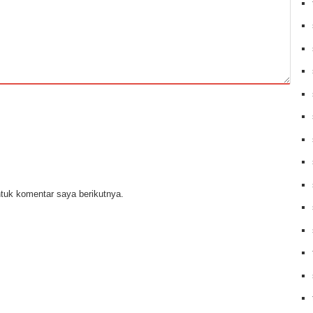
tuk komentar saya berikutnya.