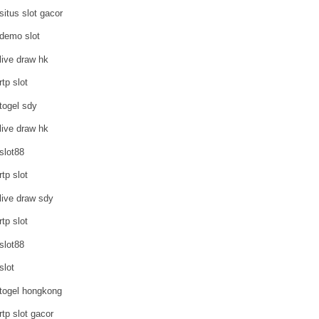
situs slot gacor
demo slot
live draw hk
rtp slot
togel sdy
live draw hk
slot88
rtp slot
live draw sdy
rtp slot
slot88
slot
togel hongkong
rtp slot gacor