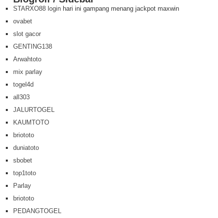
STARXO88 login
hari ini gampang menang jackpot maxwin
ovabet
slot gacor
GENTING138
Arwahtoto
mix parlay
togel4d
all303
JALURTOGEL
KAUMTOTO
briototo
duniatoto
sbobet
top1toto
Parlay
briototo
PEDANGTOGEL