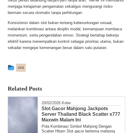
fokus penuh dibanding berjam-jam tanpa arah. Teknik ini membantu
menjaga ketajaman pengamatan sekaligus mengurangi risiko
bermain secara otomatis tanpa perhitungan.
Konsistensi dalam slot bukan tentang keberuntungan sesaat,
melainkan kombinasi antara disiplin modal, kemampuan membaca
momentum, serta pengendalian emosi. Strategi bertahap bekerja
efektif karena menempatkan kontrol sebagai prioritas utama, bukan
sekadar mengejar kemenangan besar dalam satu putaran.
This
slot
entry
was
Related Posts
posted
in
20/02/2026
Kobe
Slot Gacor Mahjong Jackpots
Server Thailand Black Scatter x777
Maxwin Malam Ini
Pola Kombinasi Simbol Mahjong Dengan
Scatter Hitam Slot gacor bertema mahjong