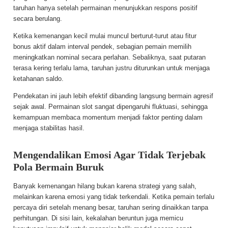
taruhan hanya setelah permainan menunjukkan respons positif
secara berulang.
Ketika kemenangan kecil mulai muncul berturut-turut atau fitur
bonus aktif dalam interval pendek, sebagian pemain memilih
meningkatkan nominal secara perlahan. Sebaliknya, saat putaran
terasa kering terlalu lama, taruhan justru diturunkan untuk menjaga
ketahanan saldo.
Pendekatan ini jauh lebih efektif dibanding langsung bermain agresif
sejak awal. Permainan slot sangat dipengaruhi fluktuasi, sehingga
kemampuan membaca momentum menjadi faktor penting dalam
menjaga stabilitas hasil.
Mengendalikan Emosi Agar Tidak Terjebak
Pola Bermain Buruk
Banyak kemenangan hilang bukan karena strategi yang salah,
melainkan karena emosi yang tidak terkendali. Ketika pemain terlalu
percaya diri setelah menang besar, taruhan sering dinaikkan tanpa
perhitungan. Di sisi lain, kekalahan beruntun juga memicu