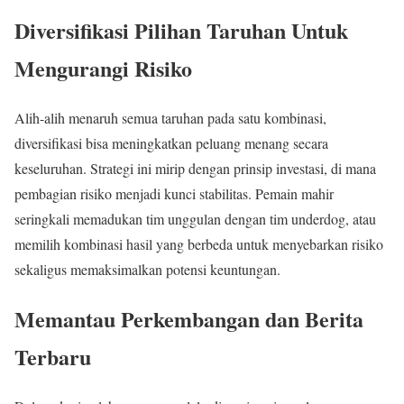
Diversifikasi Pilihan Taruhan Untuk
Mengurangi Risiko
Alih-alih menaruh semua taruhan pada satu kombinasi,
diversifikasi bisa meningkatkan peluang menang secara
keseluruhan. Strategi ini mirip dengan prinsip investasi, di mana
pembagian risiko menjadi kunci stabilitas. Pemain mahir
seringkali memadukan tim unggulan dengan tim underdog, atau
memilih kombinasi hasil yang berbeda untuk menyebarkan risiko
sekaligus memaksimalkan potensi keuntungan.
Memantau Perkembangan dan Berita
Terbaru