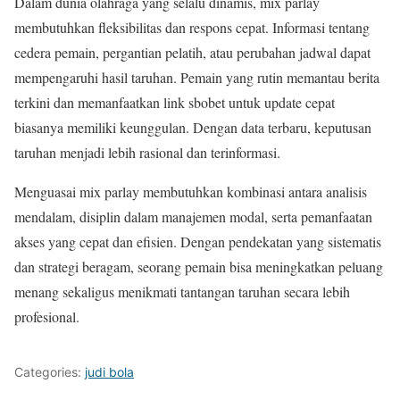
Dalam dunia olahraga yang selalu dinamis, mix parlay
membutuhkan fleksibilitas dan respons cepat. Informasi tentang
cedera pemain, pergantian pelatih, atau perubahan jadwal dapat
mempengaruhi hasil taruhan. Pemain yang rutin memantau berita
terkini dan memanfaatkan link sbobet untuk update cepat
biasanya memiliki keunggulan. Dengan data terbaru, keputusan
taruhan menjadi lebih rasional dan terinformasi.
Menguasai mix parlay membutuhkan kombinasi antara analisis
mendalam, disiplin dalam manajemen modal, serta pemanfaatan
akses yang cepat dan efisien. Dengan pendekatan yang sistematis
dan strategi beragam, seorang pemain bisa meningkatkan peluang
menang sekaligus menikmati tantangan taruhan secara lebih
profesional.
Categories:
judi bola