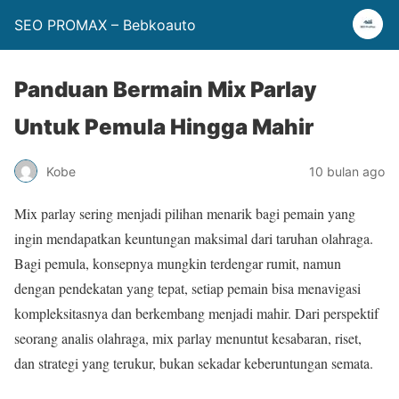
SEO PROMAX – Bebkoauto
Panduan Bermain Mix Parlay
Untuk Pemula Hingga Mahir
Kobe
10 bulan ago
Mix parlay sering menjadi pilihan menarik bagi pemain yang
ingin mendapatkan keuntungan maksimal dari taruhan olahraga.
Bagi pemula, konsepnya mungkin terdengar rumit, namun
dengan pendekatan yang tepat, setiap pemain bisa menavigasi
kompleksitasnya dan berkembang menjadi mahir. Dari perspektif
seorang analis olahraga, mix parlay menuntut kesabaran, riset,
dan strategi yang terukur, bukan sekadar keberuntungan semata.