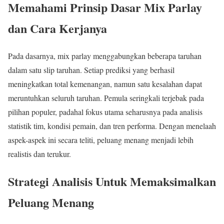
Memahami Prinsip Dasar Mix Parlay
dan Cara Kerjanya
Pada dasarnya, mix parlay menggabungkan beberapa taruhan
dalam satu slip taruhan. Setiap prediksi yang berhasil
meningkatkan total kemenangan, namun satu kesalahan dapat
meruntuhkan seluruh taruhan. Pemula seringkali terjebak pada
pilihan populer, padahal fokus utama seharusnya pada analisis
statistik tim, kondisi pemain, dan tren performa. Dengan menelaah
aspek-aspek ini secara teliti, peluang menang menjadi lebih
realistis dan terukur.
Strategi Analisis Untuk Memaksimalkan
Peluang Menang