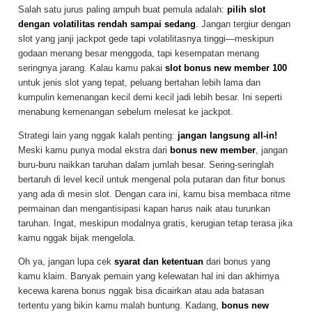
Salah satu jurus paling ampuh buat pemula adalah:
pilih slot
dengan volatilitas rendah sampai sedang
. Jangan tergiur dengan
slot yang janji jackpot gede tapi volatilitasnya tinggi—meskipun
godaan menang besar menggoda, tapi kesempatan menang
seringnya jarang. Kalau kamu pakai
slot bonus new member 100
untuk jenis slot yang tepat, peluang bertahan lebih lama dan
kumpulin kemenangan kecil demi kecil jadi lebih besar. Ini seperti
menabung kemenangan sebelum melesat ke jackpot.
Strategi lain yang nggak kalah penting:
jangan langsung all-in!
Meski kamu punya modal ekstra dari
bonus new member
, jangan
buru-buru naikkan taruhan dalam jumlah besar. Sering-seringlah
bertaruh di level kecil untuk mengenal pola putaran dan fitur bonus
yang ada di mesin slot. Dengan cara ini, kamu bisa membaca ritme
permainan dan mengantisipasi kapan harus naik atau turunkan
taruhan. Ingat, meskipun modalnya gratis, kerugian tetap terasa jika
kamu nggak bijak mengelola.
Oh ya, jangan lupa cek
syarat dan ketentuan
dari bonus yang
kamu klaim. Banyak pemain yang kelewatan hal ini dan akhirnya
kecewa karena bonus nggak bisa dicairkan atau ada batasan
tertentu yang bikin kamu malah buntung. Kadang,
bonus new