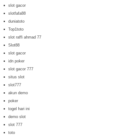
slot gacor
slotfafa88
duniatoto
Top1toto
slot raffi ahmad 77
Slot88
slot gacor
idn poker
slot gacor 777
situs slot
slot777
akun demo
poker
togel hari ini
demo slot
slot 777
toto