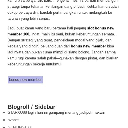
kamu bisa belajar trik baru, mengenal mesin slot, dan membangun
strategi tanpa tekanan kehilangan uang pribadi. Ketika kamu sudah
cukup percaya diri, barulah pertimbangkan untuk melangkah ke
taruhan yang lebih serius.
Jadi, buat kamu yang baru pertama kali pegang
slot bonus new
member 100
, ingat: main itu seni, bukan keberuntungan semata.
Dengan strategi yang tepat, pengelolaan modal yang bijak, dan
kepala yang dingin, peluang cuan dari
bonus new member
bisa
jadi nyata dan bukan cuma mimpi di siang bolong. Jangan sampai
kamu rugi karena salah pakai—gunakan dengan pintar, dan biarkan
keberuntungan bekerja untukmu!
bonus new member
Blogroll / Sidebar
STARXO88 login
hari ini gampang menang jackpot maxwin
ovabet
GENTING138