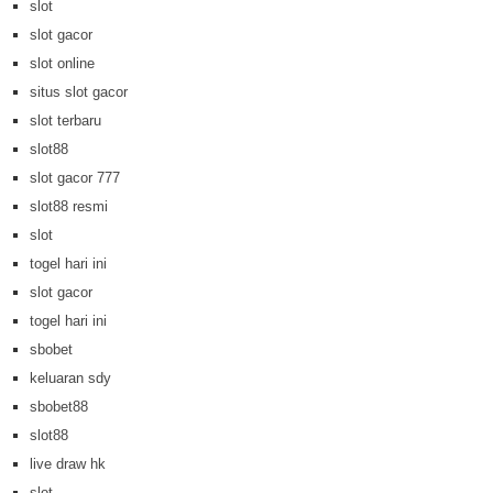
slot
slot gacor
slot online
situs slot gacor
slot terbaru
slot88
slot gacor 777
slot88 resmi
slot
togel hari ini
slot gacor
togel hari ini
sbobet
keluaran sdy
sbobet88
slot88
live draw hk
slot