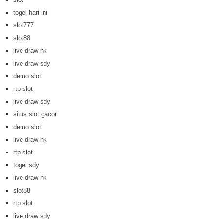
togel hari ini
slot777
slot88
live draw hk
live draw sdy
demo slot
rtp slot
live draw sdy
situs slot gacor
demo slot
live draw hk
rtp slot
togel sdy
live draw hk
slot88
rtp slot
live draw sdy