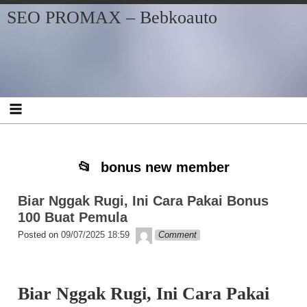
Skip
Skip
Skip
SEO PROMAX – Bebkoauto
to
to
to
content
BLOCK-
BLOCK-
2
3
bonus new member
Biar Nggak Rugi, Ini Cara Pakai Bonus
100 Buat Pemula
Kobe
Posted on
09/07/2025 18:59
Comment
Biar Nggak Rugi, Ini Cara Pakai