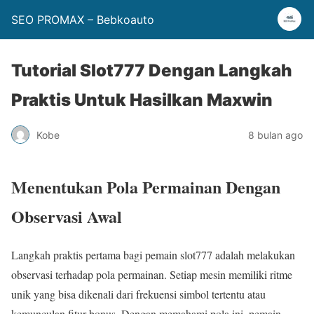
SEO PROMAX – Bebkoauto
Tutorial Slot777 Dengan Langkah
Praktis Untuk Hasilkan Maxwin
Kobe
8 bulan ago
Menentukan Pola Permainan Dengan
Observasi Awal
Langkah praktis pertama bagi pemain slot777 adalah melakukan
observasi terhadap pola permainan. Setiap mesin memiliki ritme
unik yang bisa dikenali dari frekuensi simbol tertentu atau
kemunculan fitur bonus. Dengan memahami pola ini, pemain