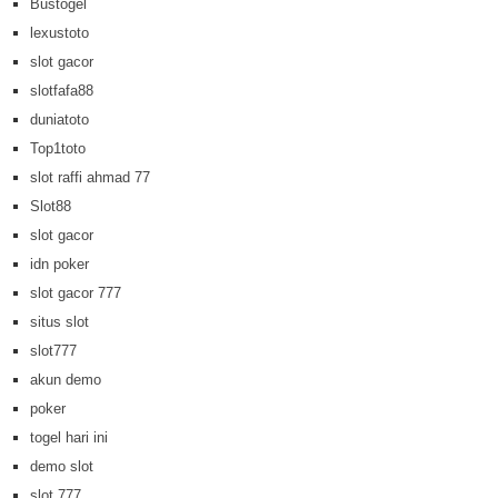
Bustogel
lexustoto
slot gacor
slotfafa88
duniatoto
Top1toto
slot raffi ahmad 77
Slot88
slot gacor
idn poker
slot gacor 777
situs slot
slot777
akun demo
poker
togel hari ini
demo slot
slot 777