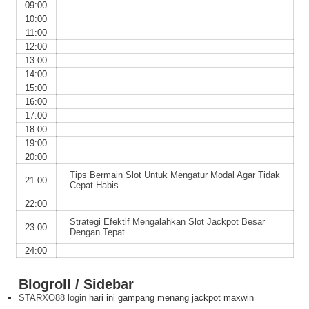
09:00
10:00
11:00
12:00
13:00
14:00
15:00
16:00
17:00
18:00
19:00
20:00
Tips Bermain Slot Untuk Mengatur Modal Agar Tidak
21:00
Cepat Habis
22:00
Strategi Efektif Mengalahkan Slot Jackpot Besar
23:00
Dengan Tepat
24:00
Blogroll / Sidebar
STARXO88 login
hari ini gampang menang jackpot maxwin