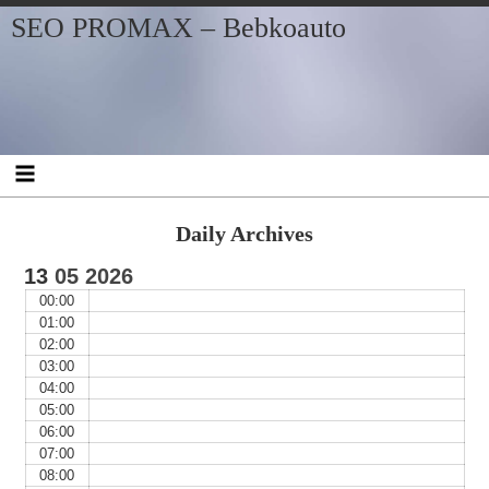
Skip
Skip
Skip
SEO PROMAX – Bebkoauto
to
to
to
content
BLOCK-
BLOCK-
2
3
Daily Archives
13
05
2026
00:00
01:00
02:00
03:00
04:00
05:00
06:00
07:00
08:00